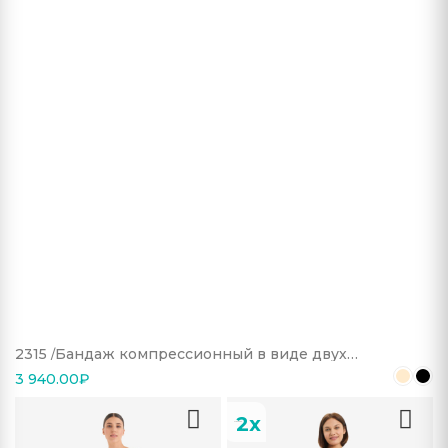
2315
Бандаж компрессионный в виде двух
рукавов
3 940.00
₽
2х
усиление