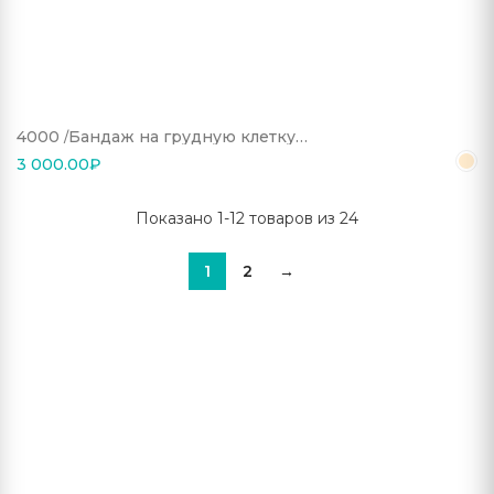
4000
Бандаж на грудную клетку
компрессионный однополосный,
3 000.00
₽
разъемный
Показано 1-12 товаров из 24
1
2
→