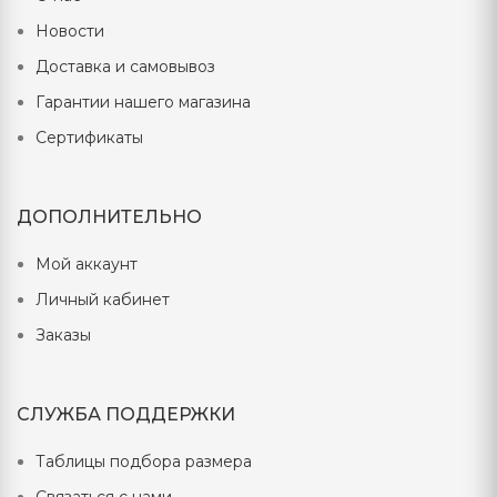
Норильск, Иркутск, Братск, Ангарск, Чита, Якутск, Улан-Удэ,
Благовещенск, Комсомольск на Амуре, Владивосток, Находка,
Новости
Ерофей Павлович Хабаровск, Южно-Сахалинск,
Петропавловск-Камчатский, Махачкала, Грозный, Севастополь,
Доставка и самовывоз
Симферополь, Минск, Гомель, Брест
Гарантии нашего магазина
Сертификаты
ДОПОЛНИТЕЛЬНО
Мой аккаунт
Личный кабинет
Заказы
СЛУЖБА ПОДДЕРЖКИ
Таблицы подбора размера