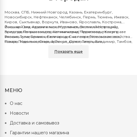
Москва, СПБ, Нижний Новгород, Казань, Екатеринбург,
Новосибирск, Нефтекамск, Челябинск, Пермь, Тюмень, Ижевск,
Киров, Сыктывкар, Воркута, Иваново, Ярославль, Кострома,
Йошкар-Ола, Архангельск, Мурманск, Великий Новгород,
Внешний вид изделия может отличаться от иллюстраций,
Вологда, Петрозаводск, Калининград, Череповец, Калуга,
представленных в интернет-магазине! Производитель вправе
Рязань, Тула, Брянск, Белгород, Смоленск, Новомосковск,
вносить изменения не влияющие на потребительские свойства
Псков, Подольск, Старый Оскол, Орел, Тверь, Владимир, Тамбов,
товара. Наименование, артикул, дополнительные
Орел, Пенза, Липецк, Тольятти, Самара, Дзержинск Энгельс,
характеристики не относящиеся к свойствам товара.
Сызрань, Волгодонск, Нижнекамск, Миасс, Салават, Нефтекамск,
Показать еще
Новочебоксарск, Новошахтинск, Волжский, Саратов, Ульяновск,
Саранск Чебоксары, Курск, Воронеж, Астрахань, Ставрополь,
Ростов на Дону, Владикавказ, Нальчик, Шахты, Пятигорск,
Ессентуки,Новочеркасск, Кисловодск, Волгоград, Таганрог,
Волгодонск, Пятигорск, Набережные Челны, Стерлитамак,
Магнитогорск, Оренбург, Орск, Курган, Нижний Тагил, Лесной,
Каменск Уральский, Первоуральск, Сургут, Ханты-Мансийск,
МЕНЮ
Нефтеюганск, Нижневартовск, Ноябрьск, Новый Уренгой, Омск,
Бердск, Томск, Барнаул, Новокузнецк, Ленинск-Кузнецкий,
Кемерово, Рубцовск, Бийск, Ачинск, Красноярск, Абакан,
О нас
Норильск, Иркутск, Братск, Ангарск, Чита, Якутск, Улан-Удэ,
Благовещенск, Комсомольск на Амуре, Владивосток, Находка,
Новости
Ерофей Павлович Хабаровск, Южно-Сахалинск,
Петропавловск-Камчатский, Махачкала, Грозный, Севастополь,
Доставка и самовывоз
Симферополь, Минск, Гомель, Брест
Гарантии нашего магазина