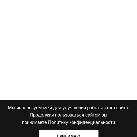
Возврат товара
Политика конфиденциальности
Публичная оферта
Контакты
КОНТАКТЫ
Valento.2017@yandex.ru
8 (495)-777-42-72
8 (800) 700-75-31
пн-пт с 10:00 — 18:00
Мы используем куки для улучшения работы этого сайта.
Продолжая пользоваться сайтом вы
© 2003-2026 Интернет магазин компрессионного белья
принимаете
Политику конфиденциальности
ПРИНИМАЮ